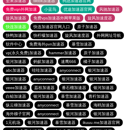
坚果加速器
tiktok加速器
狗急加速器官网
免费vqn外网加速
小蓝鸟
优途加速器官网
风驰加速器
旋风加速器
免费vps加速器外网苹果版
旋风加速度器
快连加速器
快连加速器官网入口
原子加速器
快鸭加速器
快柠檬加速器
旋风加速度器
外网网址导航
软件中心
免费海外pvn加速器
暴雪加速器
vp(永久免费)加速器
hammer加速器
原子加速器
银河加速器
蚂蚁加速器
速鹰666
橘子加速器
abc加速器
哇哇加速器
anyconnect
银河加速器
银河加速器
anyconnect
银河加速器
银河加速器
veee加速器
荔枝加速器
番石榴加速器
银河加速器
白鲸加速器
银河加速器
暴雪加速器
青柠加速器
纵云梯加速器
anyconnect
暴雪加速器
海鸥加速器
海外梯子官网
anyconnect
银河加速器
银河加速器
1元机场
银河加速器
暴雪加速器
ikuuu.me加速器官网