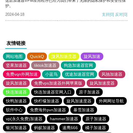
这款加速器VPM应用程序已经为我们带来了无限的隐私保护和安全性保
护。
2024-04-18
支持
[0]
反对
[0]
友情链接
网站地图
QuickQ
旋风加速度器
旋风加速
坚果加速器
tiktok加速器
狗急加速器官网
免费vqn外网加速
小蓝鸟
优途加速器官网
风驰加速器
旋风加速器
免费vps加速器外网苹果版
旋风加速度器
快连加速器
快连加速器官网入口
原子加速器
快鸭加速器
快柠檬加速器
旋风加速度器
外网网址导航
软件中心
免费海外pvn加速器
暴雪加速器
vp(永久免费)加速器
hammer加速器
原子加速器
银河加速器
蚂蚁加速器
速鹰666
橘子加速器