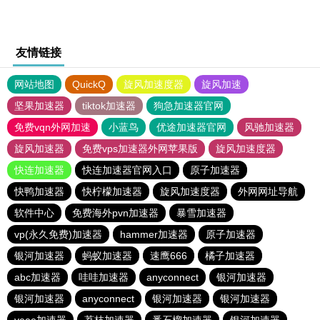
友情链接
网站地图
QuickQ
旋风加速度器
旋风加速
坚果加速器
tiktok加速器
狗急加速器官网
免费vqn外网加速
小蓝鸟
优途加速器官网
风驰加速器
旋风加速器
免费vps加速器外网苹果版
旋风加速度器
快连加速器
快连加速器官网入口
原子加速器
快鸭加速器
快柠檬加速器
旋风加速度器
外网网址导航
软件中心
免费海外pvn加速器
暴雪加速器
vp(永久免费)加速器
hammer加速器
原子加速器
银河加速器
蚂蚁加速器
速鹰666
橘子加速器
abc加速器
哇哇加速器
anyconnect
银河加速器
银河加速器
anyconnect
银河加速器
银河加速器