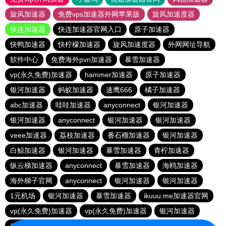
旋风加速器
免费vps加速器外网苹果版
旋风加速度器
快连加速器
快连加速器官网入口
原子加速器
快鸭加速器
快柠檬加速器
旋风加速度器
外网网址导航
软件中心
免费海外pvn加速器
暴雪加速器
vp(永久免费)加速器
hammer加速器
原子加速器
银河加速器
蚂蚁加速器
速鹰666
橘子加速器
abc加速器
哇哇加速器
anyconnect
银河加速器
银河加速器
anyconnect
银河加速器
银河加速器
veee加速器
荔枝加速器
番石榴加速器
银河加速器
白鲸加速器
银河加速器
暴雪加速器
青柠加速器
纵云梯加速器
anyconnect
暴雪加速器
海鸥加速器
海外梯子官网
anyconnect
银河加速器
银河加速器
1元机场
银河加速器
暴雪加速器
ikuuu.me加速器官网
vp(永久免费)加速器
vp(永久免费)加速器
银河加速器