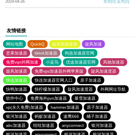
2024-04-26
支持
[0]
反对
[0]
友情链接
网站地图
QuickQ
旋风加速度器
旋风加速
坚果加速器
tiktok加速器
狗急加速器官网
免费vqn外网加速
小蓝鸟
优途加速器官网
风驰加速器
旋风加速器
免费vps加速器外网苹果版
旋风加速度器
快连加速器
快连加速器官网入口
原子加速器
快鸭加速器
快柠檬加速器
旋风加速度器
外网网址导航
软件中心
免费海外pvn加速器
暴雪加速器
vp(永久免费)加速器
hammer加速器
原子加速器
银河加速器
蚂蚁加速器
速鹰666
橘子加速器
abc加速器
哇哇加速器
anyconnect
银河加速器
银河加速器
anyconnect
银河加速器
银河加速器