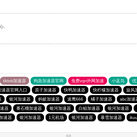
心。
tiktok加速器
狗急加速器官网
免费vqn外网加速
小蓝鸟
优
加速器官网入口
原子加速器
快鸭加速器
快柠檬加速器
旋风
器
银河加速器
蚂蚁加速器
速鹰666
橘子加速器
abc加速
速器
番石榴加速器
银河加速器
白鲸加速器
银河加速器
加速器
银河加速器
1元机场
银河加速器
暴雪加速器
ik