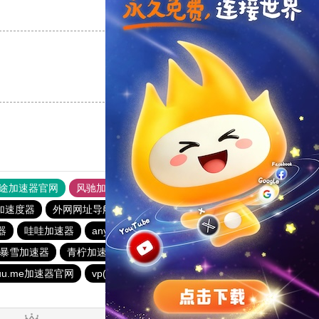
支持
[0]
反对
[0]
支持
[0]
反对
[0]
途加速器官网
风驰加速器
旋风加速器
加速度器
外网网址导航
软件中心
免费海外pvn加速器
器
哇哇加速器
anyconnect
银河加速器
银河加速器
暴雪加速器
青柠加速器
纵云梯加速器
anyconnect
uuu.me加速器官网
vp(永久免费)加速器
vp(永久免费)加速器