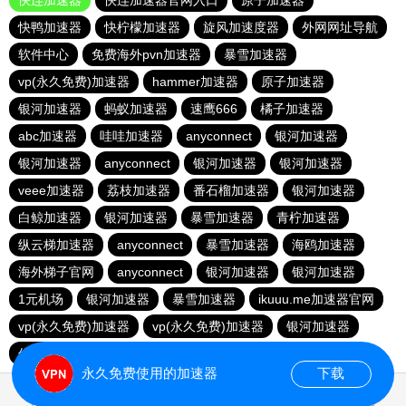
快连加速器
快连加速器官网入口
原子加速器
快鸭加速器
快柠檬加速器
旋风加速度器
外网网址导航
软件中心
免费海外pvn加速器
暴雪加速器
vp(永久免费)加速器
hammer加速器
原子加速器
银河加速器
蚂蚁加速器
速鹰666
橘子加速器
abc加速器
哇哇加速器
anyconnect
银河加速器
银河加速器
anyconnect
银河加速器
银河加速器
veee加速器
荔枝加速器
番石榴加速器
银河加速器
白鲸加速器
银河加速器
暴雪加速器
青柠加速器
纵云梯加速器
anyconnect
暴雪加速器
海鸥加速器
海外梯子官网
anyconnect
银河加速器
银河加速器
1元机场
银河加速器
暴雪加速器
ikuuu.me加速器官网
vp(永久免费)加速器
vp(永久免费)加速器
银河加速器
优云666
永久免费使用的加速器
下载
0.212978s