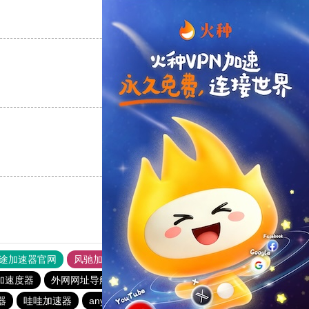
支持
[0]
反对
[0]
支持
[0]
反对
[0]
支持
[0]
反对
[0]
途加速器官网
风驰加速器
旋风加速器
加速度器
外网网址导航
软件中心
免费海外pvn加速器
器
哇哇加速器
anyconnect
银河加速器
银河加速器