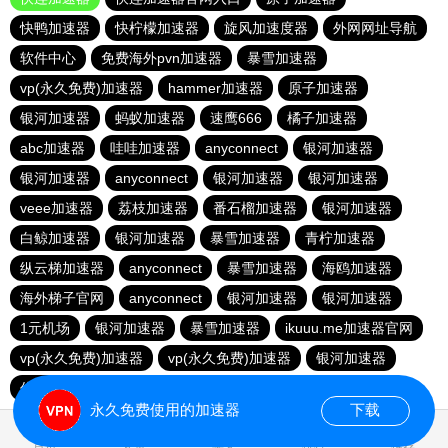
快鸭加速器
快柠檬加速器
旋风加速度器
外网网址导航
软件中心
免费海外pvn加速器
暴雪加速器
vp(永久免费)加速器
hammer加速器
原子加速器
银河加速器
蚂蚁加速器
速鹰666
橘子加速器
abc加速器
哇哇加速器
anyconnect
银河加速器
银河加速器
anyconnect
银河加速器
银河加速器
veee加速器
荔枝加速器
番石榴加速器
银河加速器
白鲸加速器
银河加速器
暴雪加速器
青柠加速器
纵云梯加速器
anyconnect
暴雪加速器
海鸥加速器
海外梯子官网
anyconnect
银河加速器
银河加速器
1元机场
银河加速器
暴雪加速器
ikuuu.me加速器官网
vp(永久免费)加速器
vp(永久免费)加速器
银河加速器
优云666
永久免费使用的加速器
下载
0.125567s
首页
安卓
苹果
排行
推荐