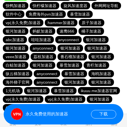
快鸭加速器
快柠檬加速器
旋风加速度器
外网网址导航
软件中心
免费海外pvn加速器
暴雪加速器
vp(永久免费)加速器
hammer加速器
原子加速器
银河加速器
蚂蚁加速器
速鹰666
橘子加速器
abc加速器
哇哇加速器
anyconnect
银河加速器
银河加速器
anyconnect
银河加速器
银河加速器
veee加速器
荔枝加速器
番石榴加速器
银河加速器
白鲸加速器
银河加速器
暴雪加速器
青柠加速器
纵云梯加速器
anyconnect
暴雪加速器
海鸥加速器
海外梯子官网
anyconnect
银河加速器
银河加速器
1元机场
银河加速器
暴雪加速器
ikuuu.me加速器官网
vp(永久免费)加速器
vp(永久免费)加速器
银河加速器
优云666
永久免费使用的加速器
下载
0.489082s
首页
安卓
苹果
排行
推荐