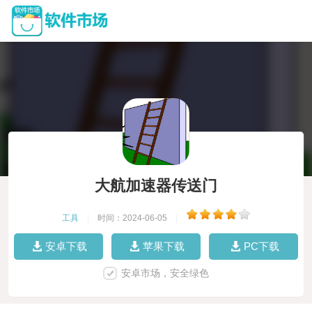
大航加速器传送门
工具
|
时间：2024-06-05
|
安卓下载
苹果下载
PC下载
安卓市场，安全绿色