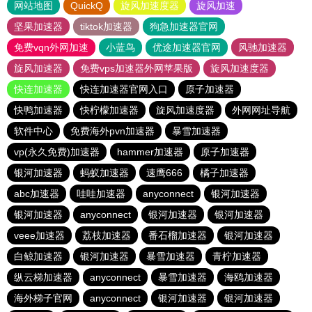
网站地图
QuickQ
旋风加速度器
旋风加速
坚果加速器
tiktok加速器
狗急加速器官网
免费vqn外网加速
小蓝鸟
优途加速器官网
风驰加速器
旋风加速器
免费vps加速器外网苹果版
旋风加速度器
快连加速器
快连加速器官网入口
原子加速器
快鸭加速器
快柠檬加速器
旋风加速度器
外网网址导航
软件中心
免费海外pvn加速器
暴雪加速器
vp(永久免费)加速器
hammer加速器
原子加速器
银河加速器
蚂蚁加速器
速鹰666
橘子加速器
abc加速器
哇哇加速器
anyconnect
银河加速器
银河加速器
anyconnect
银河加速器
银河加速器
veee加速器
荔枝加速器
番石榴加速器
银河加速器
白鲸加速器
银河加速器
暴雪加速器
青柠加速器
纵云梯加速器
anyconnect
暴雪加速器
海鸥加速器
海外梯子官网
anyconnect
银河加速器
银河加速器