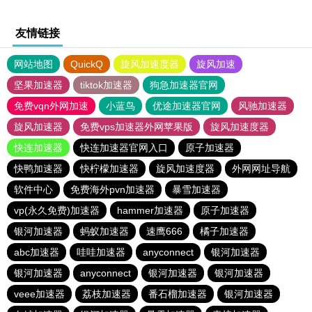
友情链接
网站地图
QuickQ
旋风加速度器
旋风加速
坚果加速器
tiktok加速器
狗急加速器官网
免费vqn外网加速
小蓝鸟
优途加速器官网
风驰加速器
旋风加速器
免费vps加速器外网苹果版
旋风加速度器
快连加速器
快连加速器官网入口
原子加速器
快鸭加速器
快柠檬加速器
旋风加速度器
外网网址导航
软件中心
免费海外pvn加速器
暴雪加速器
vp(永久免费)加速器
hammer加速器
原子加速器
银河加速器
蚂蚁加速器
速鹰666
橘子加速器
abc加速器
哇哇加速器
anyconnect
银河加速器
银河加速器
anyconnect
银河加速器
银河加速器
veee加速器
荔枝加速器
番石榴加速器
银河加速器