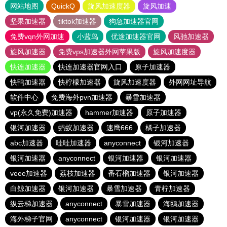
网站地图
QuickQ
旋风加速度器
旋风加速
坚果加速器
tiktok加速器
狗急加速器官网
免费vqn外网加速
小蓝鸟
优途加速器官网
风驰加速器
旋风加速器
免费vps加速器外网苹果版
旋风加速度器
快连加速器
快连加速器官网入口
原子加速器
快鸭加速器
快柠檬加速器
旋风加速度器
外网网址导航
软件中心
免费海外pvn加速器
暴雪加速器
vp(永久免费)加速器
hammer加速器
原子加速器
银河加速器
蚂蚁加速器
速鹰666
橘子加速器
abc加速器
哇哇加速器
anyconnect
银河加速器
银河加速器
anyconnect
银河加速器
银河加速器
veee加速器
荔枝加速器
番石榴加速器
银河加速器
白鲸加速器
银河加速器
暴雪加速器
青柠加速器
纵云梯加速器
anyconnect
暴雪加速器
海鸥加速器
海外梯子官网
anyconnect
银河加速器
银河加速器