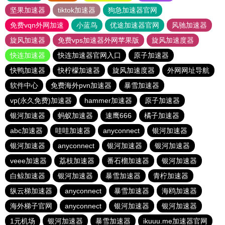
坚果加速器
tiktok加速器
狗急加速器官网
免费vqn外网加速
小蓝鸟
优途加速器官网
风驰加速器
旋风加速器
免费vps加速器外网苹果版
旋风加速度器
快连加速器
快连加速器官网入口
原子加速器
快鸭加速器
快柠檬加速器
旋风加速度器
外网网址导航
软件中心
免费海外pvn加速器
暴雪加速器
vp(永久免费)加速器
hammer加速器
原子加速器
银河加速器
蚂蚁加速器
速鹰666
橘子加速器
abc加速器
哇哇加速器
anyconnect
银河加速器
银河加速器
anyconnect
银河加速器
银河加速器
veee加速器
荔枝加速器
番石榴加速器
银河加速器
白鲸加速器
银河加速器
暴雪加速器
青柠加速器
纵云梯加速器
anyconnect
暴雪加速器
海鸥加速器
海外梯子官网
anyconnect
银河加速器
银河加速器
1元机场
银河加速器
暴雪加速器
ikuuu.me加速器官网