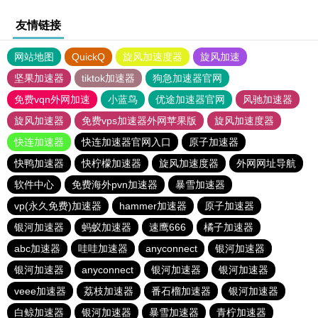
友情链接
网站地图
QuickQ
旋风加速度器
旋风加速
坚果加速器
tiktok加速器
狗急加速器官网
免费vqn外网加速
小蓝鸟
优途加速器官网
风驰加速器
旋风加速器
免费vps加速器外网苹果版
旋风加速度器
快连加速器
快连加速器官网入口
原子加速器
快鸭加速器
快柠檬加速器
旋风加速度器
外网网址导航
软件中心
免费海外pvn加速器
暴雪加速器
vp(永久免费)加速器
hammer加速器
原子加速器
银河加速器
蚂蚁加速器
速鹰666
橘子加速器
abc加速器
哇哇加速器
anyconnect
银河加速器
银河加速器
anyconnect
银河加速器
银河加速器
veee加速器
荔枝加速器
番石榴加速器
银河加速器
白鲸加速器
银河加速器
暴雪加速器
青柠加速器