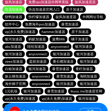
旋风加速器
免费vps加速器外网苹果版
旋风加速度器
快连加速器
快连加速器官网入口
原子加速器
快鸭加速器
快柠檬加速器
旋风加速度器
外网网址导航
软件中心
免费海外pvn加速器
暴雪加速器
vp(永久免费)加速器
hammer加速器
原子加速器
银河加速器
蚂蚁加速器
速鹰666
橘子加速器
abc加速器
哇哇加速器
anyconnect
银河加速器
银河加速器
anyconnect
银河加速器
银河加速器
veee加速器
荔枝加速器
番石榴加速器
银河加速器
白鲸加速器
银河加速器
暴雪加速器
青柠加速器
纵云梯加速器
anyconnect
暴雪加速器
海鸥加速器
海外梯子官网
anyconnect
银河加速器
银河加速器
1元机场
银河加速器
暴雪加速器
ikuuu.me加速器官网
vp(永久免费)加速器
vp(永久免费)加速器
银河加速器
优云666