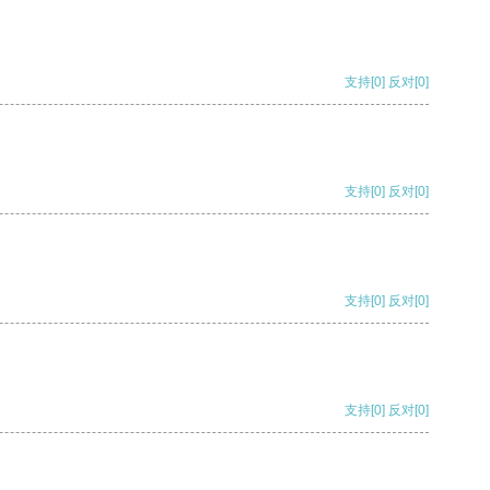
支持
[0]
反对
[0]
支持
[0]
反对
[0]
支持
[0]
反对
[0]
支持
[0]
反对
[0]