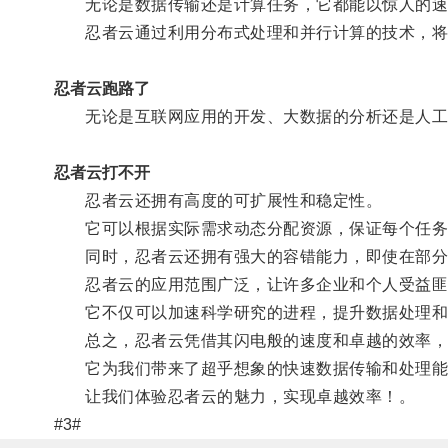
无论是数据传输还是计算任务，它都能以惊人的速
忍者云通过利用分布式处理和并行计算的技术，将任
忍者云跑路了
无论是互联网应用的开发、大数据的分析还是人工
忍者云打不开
忍者云还拥有高度的可扩展性和稳定性。
它可以根据实际需求动态分配资源，保证每个任务
同时，忍者云还拥有强大的容错能力，即使在部分节
忍者云的应用范围广泛，让许多企业和个人受益匪
它不仅可以加速科学研究的进程，提升数据处理和分
总之，忍者云凭借其闪电般的速度和卓越的效率，
它为我们带来了超乎想象的快速数据传输和处理能
让我们体验忍者云的魅力，实现卓越效率！。
#3#