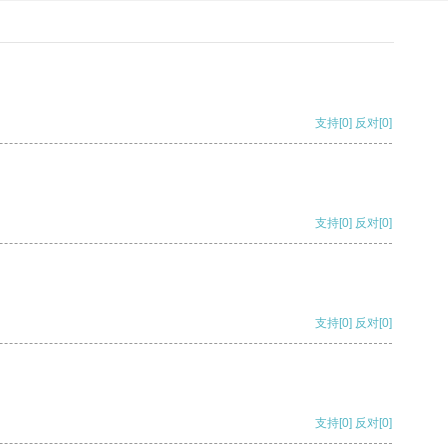
支持
[0]
反对
[0]
支持
[0]
反对
[0]
支持
[0]
反对
[0]
支持
[0]
反对
[0]