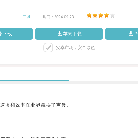
工具
|
时间：2024-09-23
|
卓下载
苹果下载
安卓市场，安全绿色
速度和效率在业界赢得了声誉。