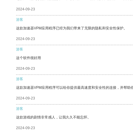
2024-09-23
游客
这款加速器VPM应用程序已经为我们带来了无限的隐私和安全性保护。
2024-09-23
游客
这个软件很好用
2024-09-23
游客
这款加速器VPM应用程序可以给你提供最高速度和安全性的连接，并帮助
2024-09-23
游客
这款游戏的剧情非常感人，让我久久不能忘怀。
2024-09-23