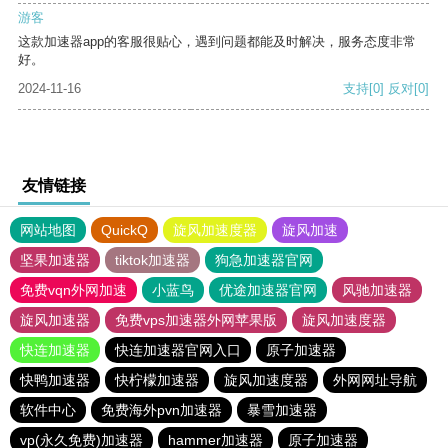
游客
这款加速器app的客服很贴心，遇到问题都能及时解决，服务态度非常
好。
2024-11-16
支持
[0]
反对
[0]
友情链接
网站地图
QuickQ
旋风加速度器
旋风加速
坚果加速器
tiktok加速器
狗急加速器官网
免费vqn外网加速
小蓝鸟
优途加速器官网
风驰加速器
旋风加速器
免费vps加速器外网苹果版
旋风加速度器
快连加速器
快连加速器官网入口
原子加速器
快鸭加速器
快柠檬加速器
旋风加速度器
外网网址导航
软件中心
免费海外pvn加速器
暴雪加速器
vp(永久免费)加速器
hammer加速器
原子加速器