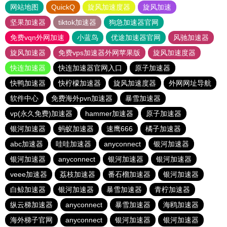
网站地图
QuickQ
旋风加速度器
旋风加速
坚果加速器
tiktok加速器
狗急加速器官网
免费vqn外网加速
小蓝鸟
优途加速器官网
风驰加速器
旋风加速器
免费vps加速器外网苹果版
旋风加速度器
快连加速器
快连加速器官网入口
原子加速器
快鸭加速器
快柠檬加速器
旋风加速度器
外网网址导航
软件中心
免费海外pvn加速器
暴雪加速器
vp(永久免费)加速器
hammer加速器
原子加速器
银河加速器
蚂蚁加速器
速鹰666
橘子加速器
abc加速器
哇哇加速器
anyconnect
银河加速器
银河加速器
anyconnect
银河加速器
银河加速器
veee加速器
荔枝加速器
番石榴加速器
银河加速器
白鲸加速器
银河加速器
暴雪加速器
青柠加速器
纵云梯加速器
anyconnect
暴雪加速器
海鸥加速器
海外梯子官网
anyconnect
银河加速器
银河加速器