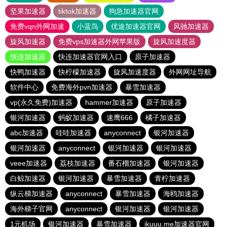
坚果加速器
tiktok加速器
狗急加速器官网
免费vqn外网加速
小蓝鸟
优途加速器官网
风驰加速器
旋风加速器
免费vps加速器外网苹果版
旋风加速度器
快连加速器
快连加速器官网入口
原子加速器
快鸭加速器
快柠檬加速器
旋风加速度器
外网网址导航
软件中心
免费海外pvn加速器
暴雪加速器
vp(永久免费)加速器
hammer加速器
原子加速器
银河加速器
蚂蚁加速器
速鹰666
橘子加速器
abc加速器
哇哇加速器
anyconnect
银河加速器
银河加速器
anyconnect
银河加速器
银河加速器
veee加速器
荔枝加速器
番石榴加速器
银河加速器
白鲸加速器
银河加速器
暴雪加速器
青柠加速器
纵云梯加速器
anyconnect
暴雪加速器
海鸥加速器
海外梯子官网
anyconnect
银河加速器
银河加速器
1元机场
银河加速器
暴雪加速器
ikuuu.me加速器官网