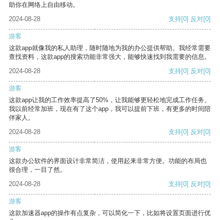
助你在网络上自由移动。
2024-08-28
支持
[0]
反对
[0]
游客
这款app就像我的私人助理，随时随地为我的办公提供帮助。我经常需要
查找资料，这款app的搜索功能非常强大，能够快速找到我需要的信息。
2024-08-28
支持
[0]
反对
[0]
游客
这款app让我的工作效率提高了50%，让我能够更轻松地完成工作任务。
我以前经常加班，现在有了这个app，我可以提前下班，有更多的时间陪
伴家人。
2024-08-28
支持
[0]
反对
[0]
游客
这款办公软件的界面设计非常简洁，使用起来非常方便。功能的布局也
很合理，一目了然。
2024-08-28
支持
[0]
反对
[0]
游客
这款加速器app的操作有点复杂，可以简化一下，比如将设置页面进行优