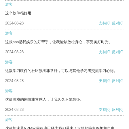
游客
这个软件很好用
2024-08-28
支持
[0]
反对
[0]
游客
这款app是我娱乐的好帮手，让我能够放松身心，享受美好时光。
2024-08-28
支持
[0]
反对
[0]
游客
这款学习软件的社区氛围非常好，可以与其他学习者交流学习心得。
2024-08-28
支持
[0]
反对
[0]
游客
这款游戏的剧情非常感人，让我久久不能忘怀。
2024-08-28
支持
[0]
反对
[0]
游客
这款加速器VPM应用程序已经为我们带来了无限的隐私保护和自由。