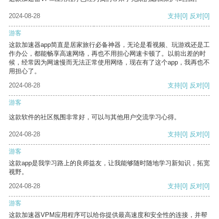
2024-08-28
支持
[0]
反对
[0]
游客
这款加速器app简直是居家旅行必备神器，无论是看视频、玩游戏还是工
作办公，都能畅享高速网络，再也不用担心网速卡顿了。以前出差的时
候，经常因为网速慢而无法正常使用网络，现在有了这个app，我再也不
用担心了。
2024-08-28
支持
[0]
反对
[0]
游客
这款软件的社区氛围非常好，可以与其他用户交流学习心得。
2024-08-28
支持
[0]
反对
[0]
游客
这款app是我学习路上的良师益友，让我能够随时随地学习新知识，拓宽
视野。
2024-08-28
支持
[0]
反对
[0]
游客
这款加速器VPM应用程序可以给你提供最高速度和安全性的连接，并帮