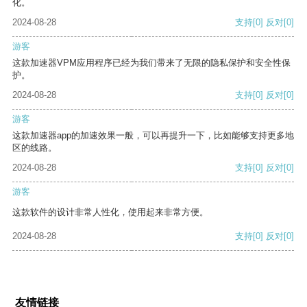
化。
2024-08-28
支持
[0]
反对
[0]
游客
这款加速器VPM应用程序已经为我们带来了无限的隐私保护和安全性保
护。
2024-08-28
支持
[0]
反对
[0]
游客
这款加速器app的加速效果一般，可以再提升一下，比如能够支持更多地
区的线路。
2024-08-28
支持
[0]
反对
[0]
游客
这款软件的设计非常人性化，使用起来非常方便。
2024-08-28
支持
[0]
反对
[0]
友情链接