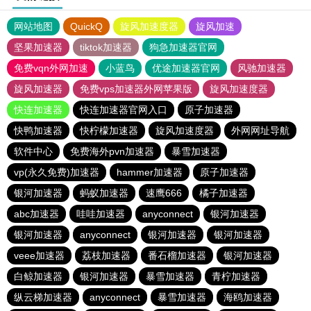
网站地图
QuickQ
旋风加速度器
旋风加速
坚果加速器
tiktok加速器
狗急加速器官网
免费vqn外网加速
小蓝鸟
优途加速器官网
风驰加速器
旋风加速器
免费vps加速器外网苹果版
旋风加速度器
快连加速器
快连加速器官网入口
原子加速器
快鸭加速器
快柠檬加速器
旋风加速度器
外网网址导航
软件中心
免费海外pvn加速器
暴雪加速器
vp(永久免费)加速器
hammer加速器
原子加速器
银河加速器
蚂蚁加速器
速鹰666
橘子加速器
abc加速器
哇哇加速器
anyconnect
银河加速器
银河加速器
anyconnect
银河加速器
银河加速器
veee加速器
荔枝加速器
番石榴加速器
银河加速器
白鲸加速器
银河加速器
暴雪加速器
青柠加速器
纵云梯加速器
anyconnect
暴雪加速器
海鸥加速器