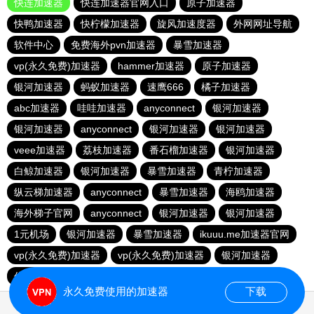
快连加速器
快连加速器官网入口
原子加速器
快鸭加速器
快柠檬加速器
旋风加速度器
外网网址导航
软件中心
免费海外pvn加速器
暴雪加速器
vp(永久免费)加速器
hammer加速器
原子加速器
银河加速器
蚂蚁加速器
速鹰666
橘子加速器
abc加速器
哇哇加速器
anyconnect
银河加速器
银河加速器
anyconnect
银河加速器
银河加速器
veee加速器
荔枝加速器
番石榴加速器
银河加速器
白鲸加速器
银河加速器
暴雪加速器
青柠加速器
纵云梯加速器
anyconnect
暴雪加速器
海鸥加速器
海外梯子官网
anyconnect
银河加速器
银河加速器
1元机场
银河加速器
暴雪加速器
ikuuu.me加速器官网
vp(永久免费)加速器
vp(永久免费)加速器
银河加速器
优云666
永久免费使用的加速器
下载